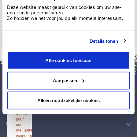
Deze website maakt gebruik van cookies om uw site-
ervaring te personaliseren.
Zo houden we het voor jou op elk moment interessant.
BB 33
Little Gnome
Details tonen
fermer
Alle cookies toestaan
Installer
BOSS
paints
Aanpassen
Installez
cette
application
Peintures et accessoires
sur
Alleen noodzakelijke cookies
votre
écran
Techniques décoratives
d'accueil
pour
Inspiration
une
meilleure
expérience.