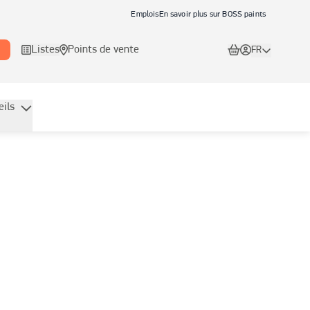
Emplois
En savoir plus sur BOSS paints
Listes
Points de vente
FR
eils