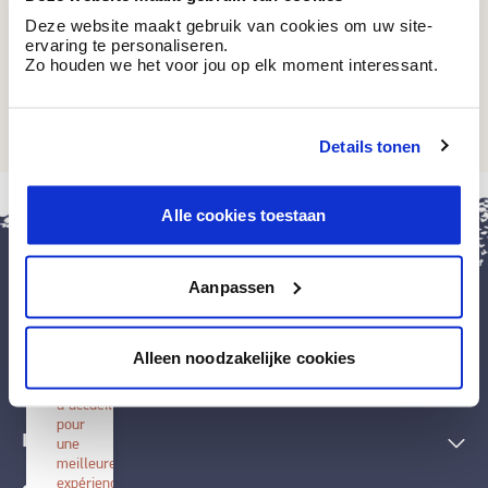
Deze website maakt gebruik van cookies om uw site-
ervaring te personaliseren.
Zo houden we het voor jou op elk moment interessant.
BB 24
Cornflower
Details tonen
fermer
Alle cookies toestaan
Installer
BOSS
paints
Aanpassen
Installez
cette
application
Peintures et accessoires
sur
Alleen noodzakelijke cookies
votre
écran
Techniques décoratives
d'accueil
pour
Inspiration
une
meilleure
expérience.