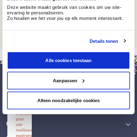
Deze website maakt gebruik van cookies om uw site-
ervaring te personaliseren.
Zo houden we het voor jou op elk moment interessant.
BB 14
Dark Wood
Details tonen
fermer
Alle cookies toestaan
Installer
BOSS
paints
Aanpassen
Installez
cette
application
Peintures et accessoires
sur
Alleen noodzakelijke cookies
votre
écran
Techniques décoratives
d'accueil
pour
Inspiration
une
meilleure
expérience.