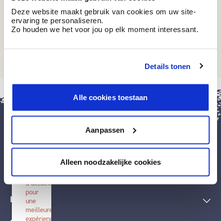
Deze website maakt gebruik van cookies om uw site-
ervaring te personaliseren.
Zo houden we het voor jou op elk moment interessant.
AC 16
Veneto Grape
Details tonen
fermer
Alle cookies toestaan
Installer
BOSS
paints
Aanpassen
Installez
cette
application
Peintures et accessoires
sur
Alleen noodzakelijke cookies
votre
écran
Techniques décoratives
d'accueil
pour
Inspiration
une
meilleure
expérience.