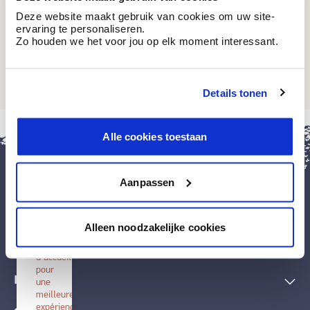
Deze website maakt gebruik van cookies om uw site-
ervaring te personaliseren.
Zo houden we het voor jou op elk moment interessant.
AC 01
Tuscan Marble
Details tonen
fermer
Alle cookies toestaan
Installer
BOSS
paints
Aanpassen
Installez
cette
application
Peintures et accessoires
sur
Alleen noodzakelijke cookies
votre
écran
Techniques décoratives
d'accueil
pour
Inspiration
une
meilleure
expérience.