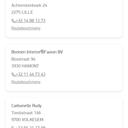
Achterstenhoek
24
2275
LILLE
+32 14 88 13 73
Routebeschrijving
Boonen Interior&Fasion BV
Bosstraat
94
3930
HAMONT
+32 11 44 73 43
Routebeschrijving
Carbonelle Rudy
Tivolistraat
146
9700
VOLKEGEM