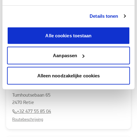
Routebeschrijving
Details tonen
Follaets Painting Bv
Alle cookies toestaan
Steenkaaistraat
6
9200
Baasrode
+32 52 47 47 00
Aanpassen
Routebeschrijving
Alleen noodzakelijke cookies
Het Ladderke
Turnhoutsebaan
65
2470
Retie
+32 477 55 85 04
Routebeschrijving