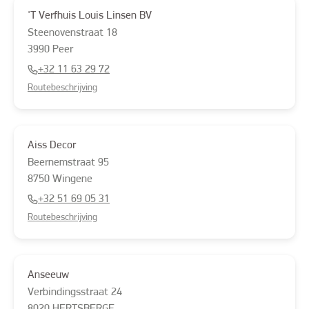
'T Verfhuis Louis Linsen BV
Steenovenstraat
18
3990
Peer
+32 11 63 29 72
Routebeschrijving
Aiss Decor
Beernemstraat
95
8750
Wingene
+32 51 69 05 31
Routebeschrijving
Anseeuw
Verbindingsstraat
24