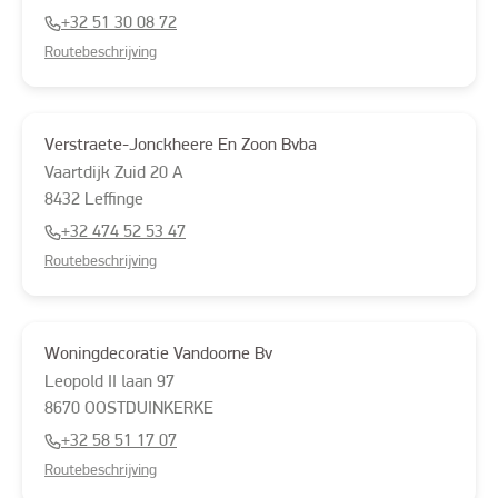
+32 51 30 08 72
Routebeschrijving
Verstraete-Jonckheere En Zoon Bvba
Vaartdijk Zuid
20 A
8432
Leffinge
+32 474 52 53 47
Routebeschrijving
Woningdecoratie Vandoorne Bv
Leopold II laan
97
8670
OOSTDUINKERKE
+32 58 51 17 07
Routebeschrijving