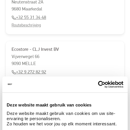
Neutenstraat
2A
9680
Maarkedal
+32 55 31 34 48
Routebeschrijving
Ecostore - CLJ Invest BV
Vijverwegel
66
9090
MELLE
+32 9 272 82 92
Routebeschrijving
Filez Schilder-Deco We
Deze website maakt gebruik van cookies
Leeuwerikenstraat
5
Deze website maakt gebruik van cookies om uw site-
ervaring te personaliseren.
8770
INGELMUNSTER
Zo houden we het voor jou op elk moment interessant.
+32 475 61 09 94