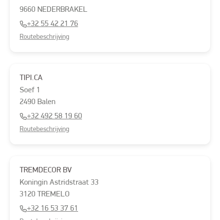
9660
NEDERBRAKEL
+32 55 42 21 76
Routebeschrijving
TIPI.CA
Soef
1
2490
Balen
+32 492 58 19 60
Routebeschrijving
TREMDECOR BV
Koningin Astridstraat
33
3120
TREMELO
+32 16 53 37 61