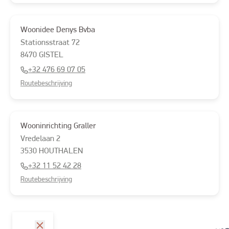
Woonidee Denys Bvba
Stationsstraat
72
8470
GISTEL
+32 476 69 07 05
Routebeschrijving
Wooninrichting Graller
Vredelaan
2
3530
HOUTHALEN
+32 11 52 42 28
Routebeschrijving
sluit