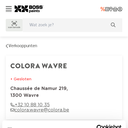
scan barcode
Verkooppunten
COLORA WAVRE
•
Gesloten
Chaussée de Namur
219
,
1300
Wavre
+32 10 88 10 35
colora.wavre@colora.be
Openingsuren