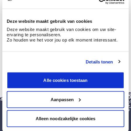
Maandag
09:00
-
18:00
Dinsdag
09:00
-
18:00
Deze website maakt gebruik van cookies
Woensdag
09:00
-
18:00
Deze website maakt gebruik van cookies om uw site-
Donderdag
09:00
-
18:00
ervaring te personaliseren.
Zo houden we het voor jou op elk moment interessant.
Vrijdag
09:00
-
18:00
Zaterdag
10:00
-
18:00
Zondag
gesloten
Details tonen
Alle cookies toestaan
sluit
Aanpassen
Install
BOSS
paints
Install
Alleen noodzakelijke cookies
this
application
Verf & toebehoren