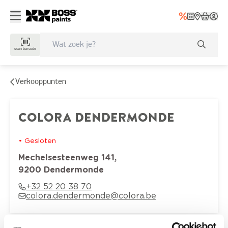
scan barcode
Verkooppunten
COLORA DENDERMONDE
•
Gesloten
Mechelsesteenweg
141
,
9200
Dendermonde
+32 52 20 38 70
colora.dendermonde@colora.be
Openingsuren