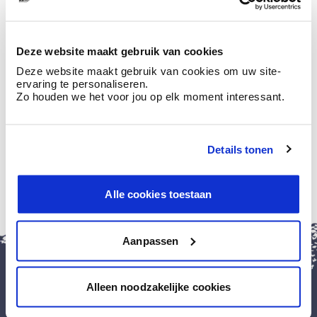
Maandag
09:00
-
18:00
Dinsdag
09:00
-
18:00
Deze website maakt gebruik van cookies
Woensdag
09:00
-
18:00
Deze website maakt gebruik van cookies om uw site-
Donderdag
09:00
-
18:00
ervaring te personaliseren.
Zo houden we het voor jou op elk moment interessant.
Vrijdag
09:00
-
18:00
Zaterdag
09:00
-
17:00
Zondag
gesloten
Details tonen
Alle cookies toestaan
sluit
Aanpassen
Install
BOSS
paints
Install
Alleen noodzakelijke cookies
this
application
Verf & toebehoren