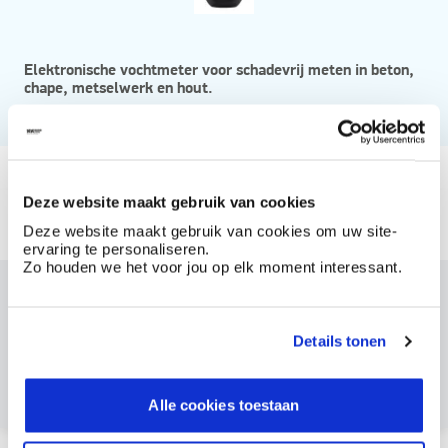
Elektronische vochtmeter voor schadevrij meten in beton,
chape, metselwerk en hout.
Vanaf
Beschikbaar in
Deze website maakt gebruik van cookies
Deze website maakt gebruik van cookies om uw site-
vochtigheidsmeter mr59
ervaring te personaliseren.
Zo houden we het voor jou op elk moment interessant.
Dit product bestellen?
Maak een account aan bij BOSS paints
Details tonen
Reeds klant? Log hier in
Alle cookies toestaan