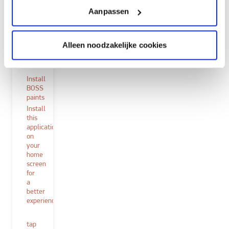
Aanpassen
Alleen noodzakelijke cookies
sluit
Install
BOSS
paints
Install
this
application
on
your
home
screen
for
a
better
experience.
tap