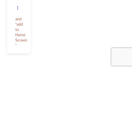
and
"add
to
Home
Screen
"
Verf & toebehoren