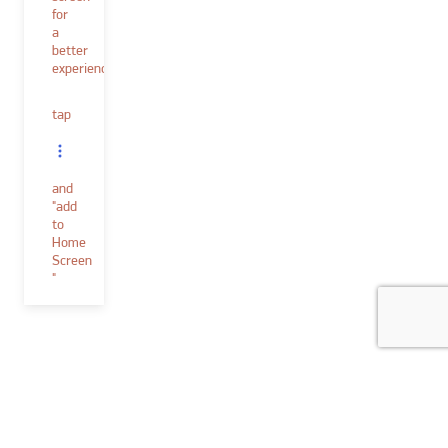
for
a
better
experience.
tap
and
"add
to
Home
Screen
"