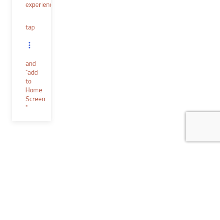
experience.
tap
and
"add
to
Home
Screen
"