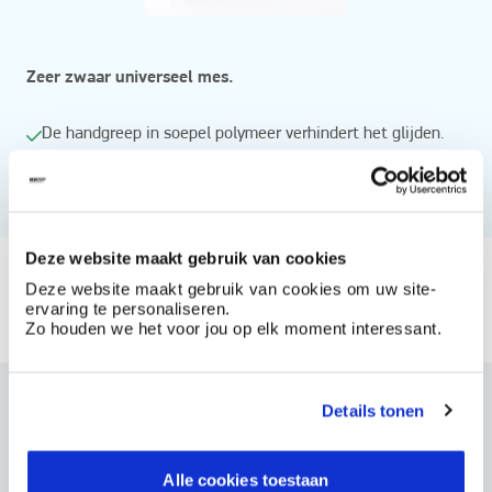
Zeer zwaar universeel mes.
De handgreep in soepel polymeer verhindert het glijden.
De mesjes zijn vervangbaar door een simpele
draaibeweging.
Vanaf
Deze website maakt gebruik van cookies
Deze website maakt gebruik van cookies om uw site-
Beschikbaar in
ervaring te personaliseren.
Zo houden we het voor jou op elk moment interessant.
r.&p. taurex
Dit product bestellen?
Details tonen
Maak een account aan bij BOSS paints
Alle cookies toestaan
Reeds klant? Log hier in