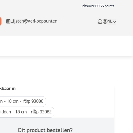
Jobs
Over BOSS paints
Lijsten
Verkooppunten
NL
kbaar in
ijn - 18 cm - r&p 93080
idden - 18 cm - r&p 93082
Dit product bestellen?