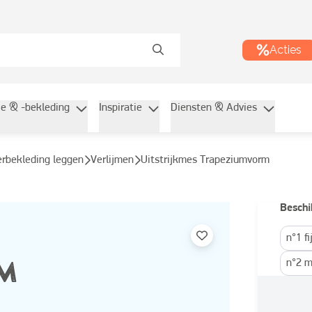
Acties
ie & -bekleding
Inspiratie
Diensten & Advies
oerbekleding leggen
Verlijmen
Uitstrijkmes Trapeziumvorm
Beschi
n°1 f
n°2 m
M