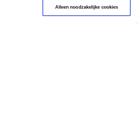
Alleen noodzakelijke cookies
Ondersteuning
Waar vind je ons?
Nijverheidstraat 81, 8791
Opleidingen
Waregem
Vaktips