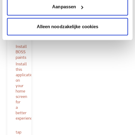
Aanpassen
Alleen noodzakelijke cookies
sluit
Install
BOSS
paints
Install
this
application
on
your
home
screen
for
a
better
experience.
tap