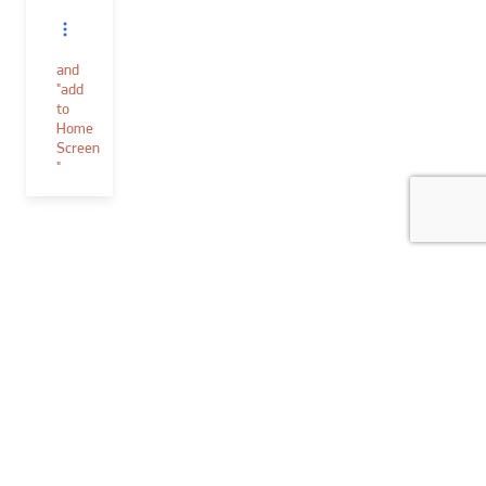
and
"add
to
Home
Screen
"
Verf & toebehoren