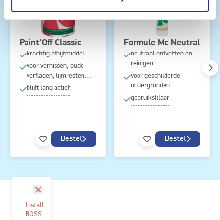
Paint'Off Classic
Formule Mc Neutral
krachtig afbijtmiddel
neutraal ontvetten en
reinigen
voor vernissen, oude
verflagen, lijmresten,…
voor geschilderde
ondergronden
blijft lang actief
gebruiksklaar
Bestel
Bestel
sluit
Install
BOSS