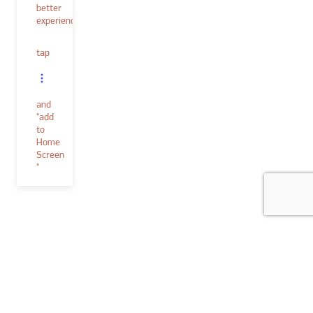
better
experience.
tap
and
"add
to
Home
Screen
"