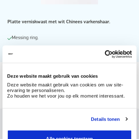
Platte verniskwast met wit Chinees varkenshaar.
Messing ring.
Geverniste houten steel.
Vanaf
Deze website maakt gebruik van cookies
Beschikbaar in
Deze website maakt gebruik van cookies om uw site-
ervaring te personaliseren.
1" (=25)
1,5" (=40)
2" (=50)
2,5" (=60)
Zo houden we het voor jou op elk moment interessant.
3"(=75)
Details tonen
Dit product bestellen?
Maak een account aan bij BOSS paints
Alle cookies toestaan