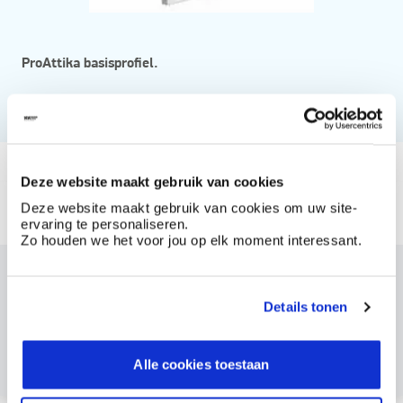
ProAttika basisprofiel.
te gebruiken in Boss Clima systeem
Vanaf
Deze website maakt gebruik van cookies
Beschikbaar in
Deze website maakt gebruik van cookies om uw site-
ervaring te personaliseren.
2.5m proattika basic profile
Zo houden we het voor jou op elk moment interessant.
Dit product bestellen?
Details tonen
Maak een account aan bij BOSS paints
Reeds klant? Log hier in
Alle cookies toestaan