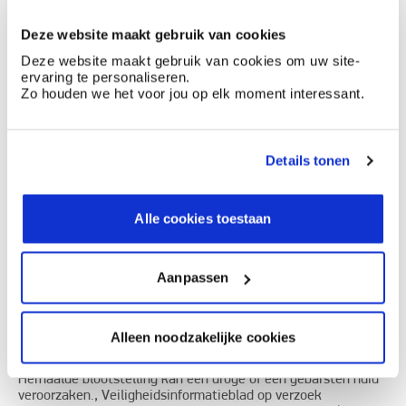
Documentatie
Deze website maakt gebruik van cookies
Deze website maakt gebruik van cookies om uw site-
Etiketinformatie
ervaring te personaliseren.
Zo houden we het voor jou op elk moment interessant.
Gevarenaanduidingen
Details tonen
Alle cookies toestaan
Ontvlambare vloeistof en damp. Buiten het bereik van
kinderen houden., Verwijderd houden van warmte, hete
oppervlakken, vonken, open vuur en andere
Aanpassen
ontstekingsbronnen. Niet roken., In goed gesloten verpakking
bewaren., Draag beschermende handschoenen., In geval van
brand: Blussen met bluspoeder, kooldioxide (CO2), schuim.,
Inhoud en verpakking afvoeren naar inzamelpunt voor
Alleen noodzakelijke cookies
gevaarlijk of bijzonder afval in overeenstemming met lokale,
regionale, nationale en/of internationale regelgeving.
Herhaalde blootstelling kan een droge of een gebarsten huid
veroorzaken., Veiligheidsinformatieblad op verzoek