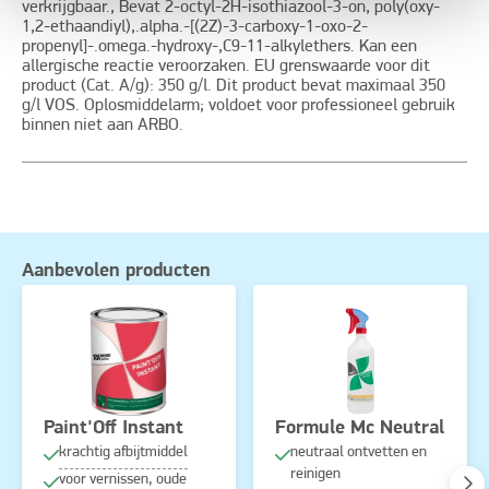
verkrijgbaar., Bevat 2-octyl-2H-isothiazool-3-on, poly(oxy-
1,2-ethaandiyl),.alpha.-[(2Z)-3-carboxy-1-oxo-2-
propenyl]-.omega.-hydroxy-,C9-11-alkylethers. Kan een
allergische reactie veroorzaken. EU grenswaarde voor dit
product (Cat. A/g): 350 g/l. Dit product bevat maximaal 350
g/l VOS. Oplosmiddelarm; voldoet voor professioneel gebruik
binnen niet aan ARBO.
Aanbevolen producten
Paint'Off Instant
Formule Mc Neutral
krachtig afbijtmiddel
neutraal ontvetten en
reinigen
voor vernissen, oude