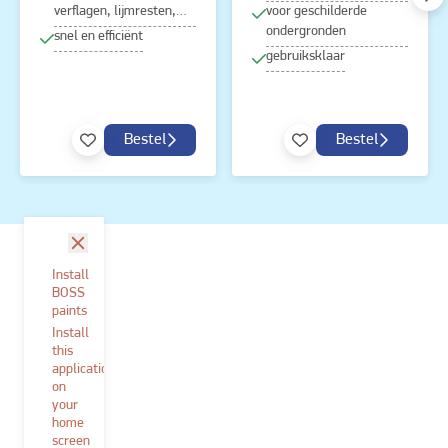
verflagen, lijmresten,…
voor geschilderde
ondergronden
snel en efficiënt
gebruiksklaar
Bestel
Bestel
sluit
Install
BOSS
paints
Install
this
application
on
your
home
screen