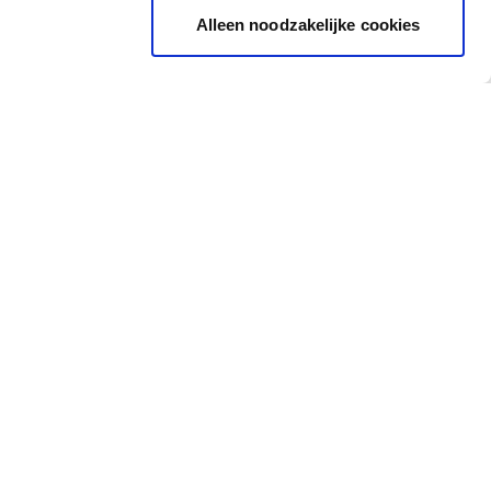
Alleen noodzakelijke cookies
Ondersteuning
Waar vind je ons?
Nijverheidstraat 81, 8791
Opleidingen
Waregem
Vaktips