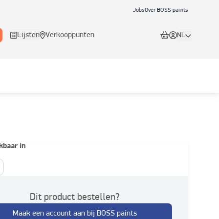
Jobs
Over BOSS paints
Lijsten
Verkooppunten
NL
kbaar in
Dit product bestellen?
Maak een account aan bij BOSS paints