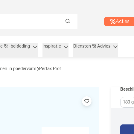
Acties
ie & -bekleding
Inspiratie
Diensten & Advies
jmen in poedervorm
Perfax Prof
Beschi
180 g
.