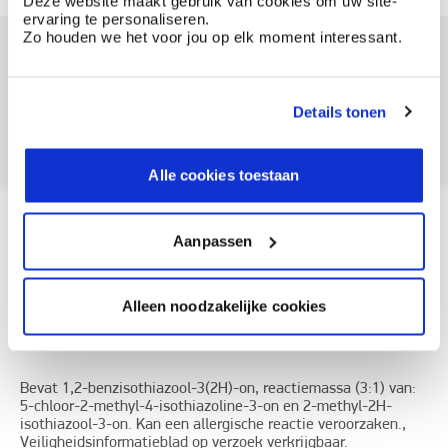
Deze website maakt gebruik van cookies om uw site-
ervaring te personaliseren.
Zo houden we het voor jou op elk moment interessant.
Dit product bestellen?
Maak een account aan bij BOSS paints
Details tonen
Reeds klant? Log hier in
Alle cookies toestaan
Hoe te gebruiken?
Aanpassen
Documentatie
Alleen noodzakelijke cookies
Etiketinformatie
Bevat 1,2-benzisothiazool-3(2H)-on, reactiemassa (3:1) van:
5-chloor-2-methyl-4-isothiazoline-3-on en 2-methyl-2H-
isothiazool-3-on. Kan een allergische reactie veroorzaken.,
Veiligheidsinformatieblad op verzoek verkrijgbaar.