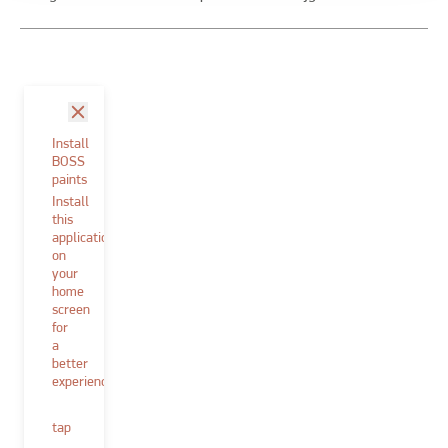
sluit
Install
BOSS
paints
Install
this
application
on
your
home
screen
for
a
better
experience.
tap