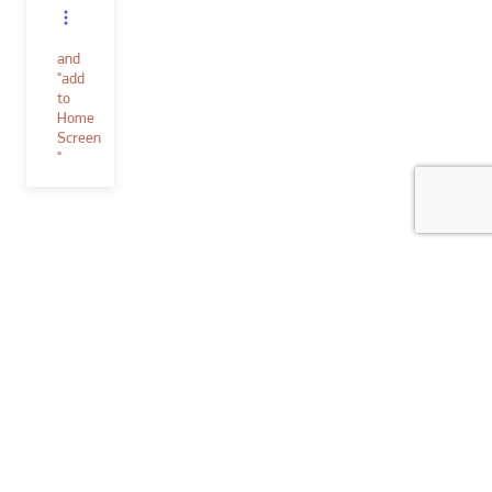
and
"add
to
Home
Screen
"
Verf & toebehoren
Decoratieve technieken