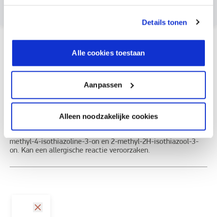
Details tonen
Hoe te gebruiken?
Alle cookies toestaan
Documentatie
Aanpassen
Etiketinformatie
Alleen noodzakelijke cookies
Veiligheidsinformatieblad op verzoek verkrijgbaar., Bevat 1,2-
benzisothiazool-3(2H)-on, reactiemassa (3:1) van: 5-chloor-2-
methyl-4-isothiazoline-3-on en 2-methyl-2H-isothiazool-3-
on. Kan een allergische reactie veroorzaken.
sluit