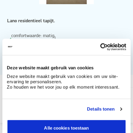
Lano residentieel tapijt.
comfortwaarde: matig
]
[
slijtvastheid: project: klasse 32 - residentieel: klasse 23
brandklasse: Bfl - s1
Deze website maakt gebruik van cookies
Deze website maakt gebruik van cookies om uw site-
Vanaf
ervaring te personaliseren.
Zo houden we het voor jou op elk moment interessant.
Hmmm, dit product is niet meer beschikbaar
Dit product maak niet langer deel van uit van ons
Details tonen
assortiment.
Alle cookies toestaan
Productkenmerken