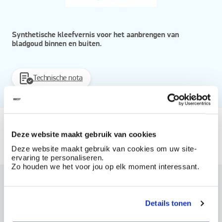
Synthetische kleefvernis voor het aanbrengen van
bladgoud binnen en buiten.
Technische nota
Vanaf
Deze website maakt gebruik van cookies
Beschikbaar in
Deze website maakt gebruik van cookies om uw site-
busjes van 250 cc
bus van 1l
ervaring te personaliseren.
Zo houden we het voor jou op elk moment interessant.
Dit product bestellen?
Maak een account aan bij BOSS paints
Details tonen
Reeds klant? Log hier in