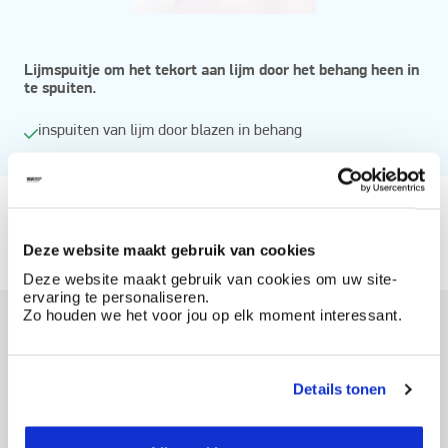
Lijmspuitje om het tekort aan lijm door het behang heen in
te spuiten.
inspuiten van lijm door blazen in behang
Vanaf
Beschikbaar in
Deze website maakt gebruik van cookies
techno 319100
Deze website maakt gebruik van cookies om uw site-
ervaring te personaliseren.
Zo houden we het voor jou op elk moment interessant.
Dit product bestellen?
Maak een account aan bij BOSS paints
Details tonen
Reeds klant? Log hier in