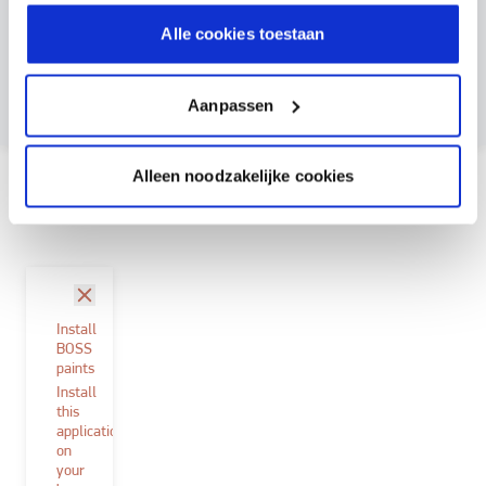
Dit product bestellen?
Alle cookies toestaan
Maak een account aan bij BOSS paints
Reeds klant? Log hier in
Aanpassen
Documentatie
Alleen noodzakelijke cookies
sluit
Install
BOSS
paints
Install
this
application
on
your