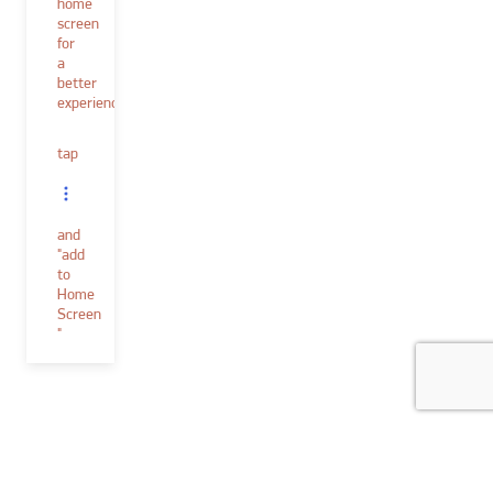
home
screen
for
a
better
experience.
tap
and
"add
to
Home
Screen
"