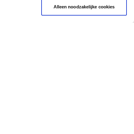
Alleen noodzakelijke cookies
Ondersteuning
Waar vind je ons?
Nijverheidstraat 81, 8791
Opleidingen
Waregem
Vaktips