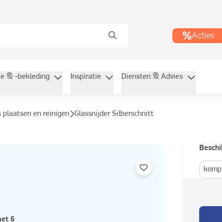
Acties
ie & -bekleding
Inspiratie
Diensten & Advies
as plaatsen en reinigen
Glassnijder Silberschnitt
Beschi
komp
met 6