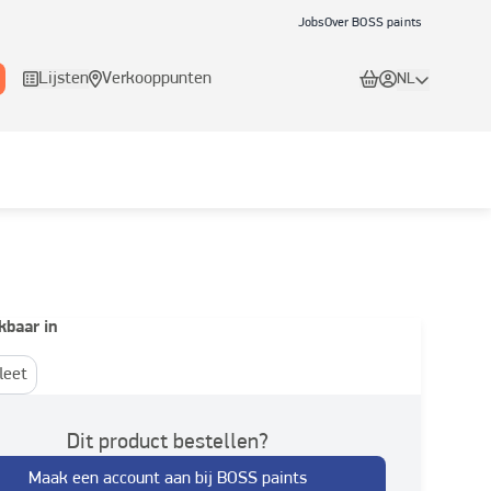
Jobs
Over BOSS paints
Lijsten
Verkooppunten
NL
kbaar in
leet
Dit product bestellen?
Maak een account aan bij BOSS paints