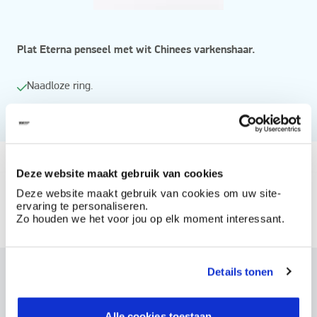
Plat Eterna penseel met wit Chinees varkenshaar.
Naadloze ring.
Zwart gelakte steel.
Vanaf
Deze website maakt gebruik van cookies
Beschikbaar in
Deze website maakt gebruik van cookies om uw site-
ervaring te personaliseren.
2
4
6
8
Zo houden we het voor jou op elk moment interessant.
10
12
14
16
Details tonen
Dit product bestellen?
Maak een account aan bij BOSS paints
Alle cookies toestaan