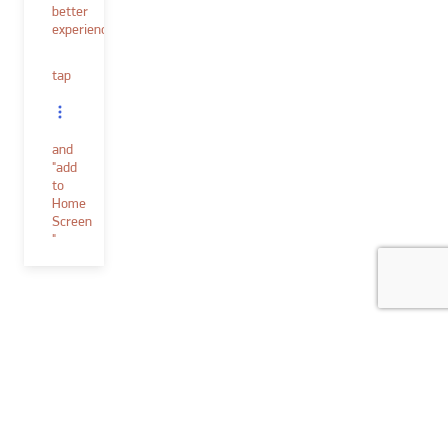
better
experience.
tap
and
"add
to
Home
Screen
"