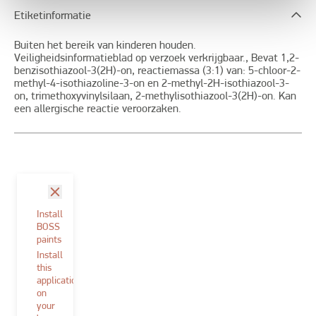
Etiketinformatie
Buiten het bereik van kinderen houden.
Veiligheidsinformatieblad op verzoek verkrijgbaar., Bevat 1,2-
benzisothiazool-3(2H)-on, reactiemassa (3:1) van: 5-chloor-2-
methyl-4-isothiazoline-3-on en 2-methyl-2H-isothiazool-3-
on, trimethoxyvinylsilaan, 2-methylisothiazool-3(2H)-on. Kan
een allergische reactie veroorzaken.
sluit
Install
BOSS
paints
Install
this
application
on
your