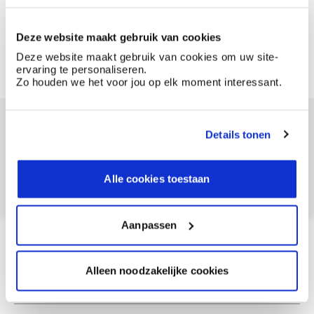
Vanaf
Beschikbaar in
Deze website maakt gebruik van cookies
Deze website maakt gebruik van cookies om uw site-
310 cc wit
310 cc beige
310 cc bruin
ervaring te personaliseren.
Zo houden we het voor jou op elk moment interessant.
310 cc grijs
Dit product bestellen?
Details tonen
Maak een account aan bij BOSS paints
Reeds klant? Log hier in
Alle cookies toestaan
Aanpassen
Hoe te gebruiken?
Alleen noodzakelijke cookies
Documentatie