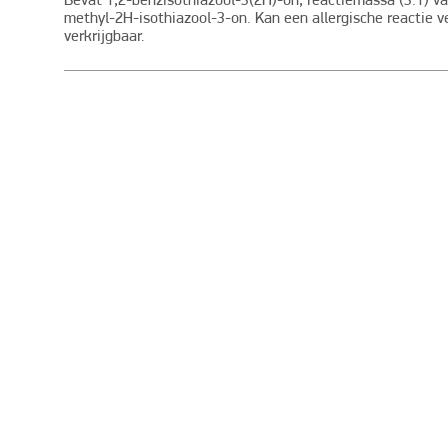
Bevat 1,2-benzisothiazool-3(2H)-on, reactiemassa (3:1) va
methyl-2H-isothiazool-3-on. Kan een allergische reactie v
verkrijgbaar.