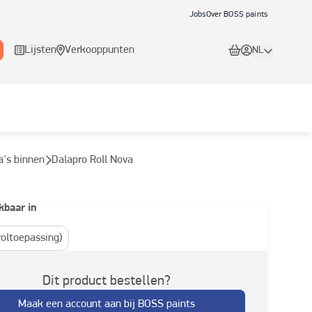
Jobs
Over BOSS paints
Lijsten
Verkooppunten
NL
a's binnen
Dalapro Roll Nova
kbaar in
(roltoepassing)
Dit product bestellen?
Maak een account aan bij BOSS paints