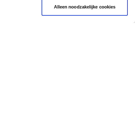
Alleen noodzakelijke cookies
Ondersteuning
Waar vind je ons?
Nijverheidstraat 81, 8791
Opleidingen
Waregem
Vaktips