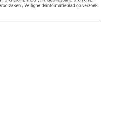
n: 5-chloor-2-methyl-4-isothiazoline-3-on en 2-
eroorzaken., Veiligheidsinformatieblad op verzoek