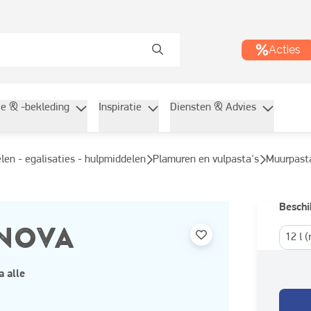
Acties
ie & -bekleding
Inspiratie
Diensten & Advies
elen - egalisaties - hulpmiddelen
Plamuren en vulpasta's
Muurpast
Beschi
 NOVA
12 l 
a alle