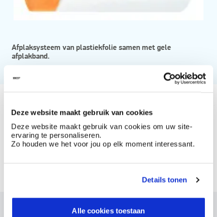
Afplaksysteem van plastiekfolie samen met gele
afplakband.
Vanaf
Beschikbaar in
Deze website maakt gebruik van cookies
Deze website maakt gebruik van cookies om uw site-
vervangrol 55cmx33m st4863
ervaring te personaliseren.
Zo houden we het voor jou op elk moment interessant.
vervangrol 140cmx33m st4863
vervangrol 210cmx20m st4863
Details tonen
vervangrol 270cmx16m st4863
Alle cookies toestaan
Dit product bestellen?