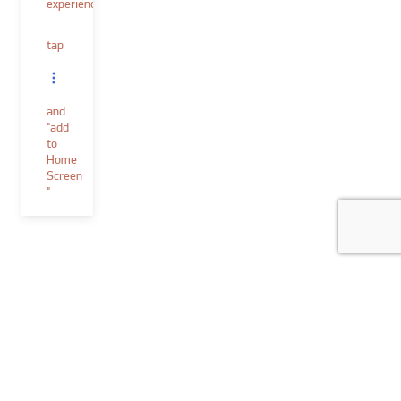
experience.
tap
and
"add
to
Home
Screen
"