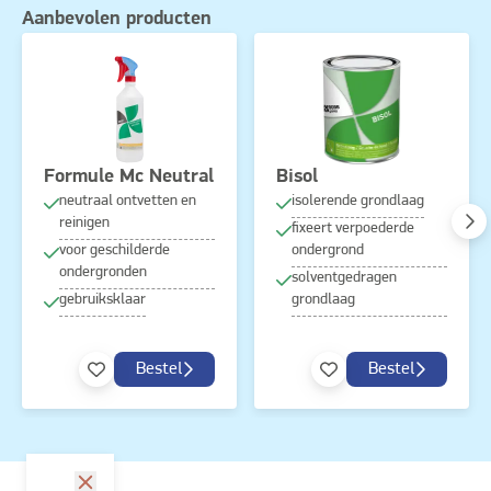
Aanbevolen producten
Formule Mc Neutral
Bisol
neutraal ontvetten en
isolerende grondlaag
reinigen
fixeert verpoederde
voor geschilderde
ondergrond
ondergronden
solventgedragen
gebruiksklaar
grondlaag
Bestel
Bestel
sluit