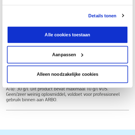
Documentatie
Details tonen
Etiketinformatie
Alle cookies toestaan
Buiten het bereik van kinderen houden., Inhoud en verpakking
afvoeren naar inzamelpunt voor gevaarlijk of bijzonder afval
Aanpassen
in overeenstemming met lokale, regionale, nationale en/of
internationale regelgeving. Veiligheidsinformatieblad op
verzoek verkrijgbaar., Bevat 1,2-benzisothiazool-3(2H)-on,
reactiemassa (3:1) van: 5-chloor-2-methyl-4-isothiazoline-3-
Alleen noodzakelijke cookies
on en 2-methyl-2H-isothiazool-3-on. Kan een allergische
reactie veroorzaken. EU grenswaarde voor dit product (Cat.
A/a): 30 g/l. Dit product bevat maximaal 10 g/l VOS.
Geen/zeer weinig oplosmiddel; voldoet voor professioneel
gebruik binnen aan ARBO.