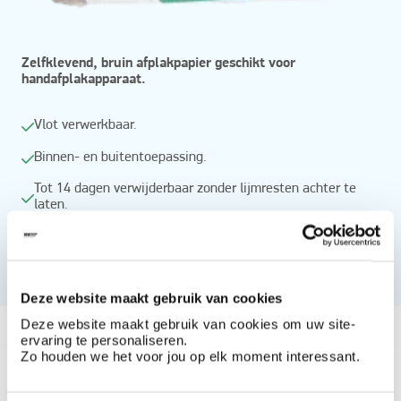
Zelfklevend, bruin afplakpapier geschikt voor
handafplakapparaat.
Vlot verwerkbaar.
Binnen- en buitentoepassing.
Tot 14 dagen verwijderbaar zonder lijmresten achter te
laten.
Lichte kleefkracht.
Het kan gebruikt worden op het handafplakapparaat.
Deze website maakt gebruik van cookies
Vanaf
Deze website maakt gebruik van cookies om uw site-
ervaring te personaliseren.
Beschikbaar in
Zo houden we het voor jou op elk moment interessant.
15 cm x 50 m
30 cm x 50 m