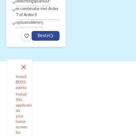
afdichtingsplamuur
in combinatie met Ardex
7 of Ardex 9
oplosmiddelvrij
Bestel
sluit
Install
BOSS
paints
Install
this
application
on
your
home
screen
for