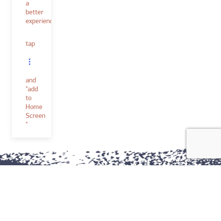
a
better
experience.
tap
and
"add
to
Home
Screen
"
Verf & toebehoren