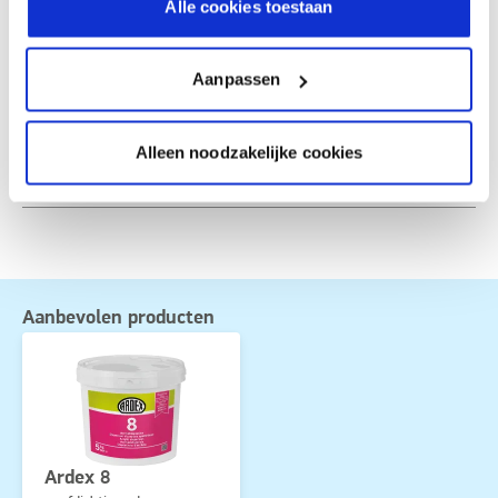
Alle cookies toestaan
Bevat Portlandcement. Veroorzaakt ernstig oogletsel. Buiten
het bereik van kinderen houden., Draag beschermende
Aanpassen
handschoenen, oogbescherming., BIJ CONTACT MET DE
OGEN: voorzichtig afspoelen met water gedurende een aantal
minuten. Contactlenzen verwijderen, indien mogelijk. Blijven
spoelen., BIJ CONTACT MET DE HUID: met veel water en zeep
Alleen noodzakelijke cookies
wassen., Inademing van stof vermijden.
Aanbevolen producten
Ardex 8