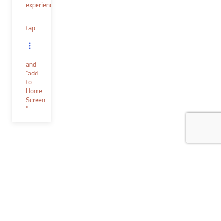
experience.
tap
and
"add
to
Home
Screen
"