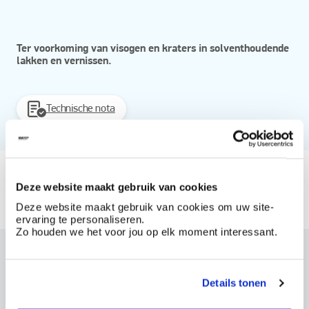
Ter voorkoming van visogen en kraters in solventhoudende
lakken en vernissen.
Technische nota
Vanaf
Deze website maakt gebruik van cookies
Beschikbaar in
Deze website maakt gebruik van cookies om uw site-
30 ml
150 ml
ervaring te personaliseren.
Zo houden we het voor jou op elk moment interessant.
Dit product bestellen?
Maak een account aan bij BOSS paints
Details tonen
Reeds klant? Log hier in