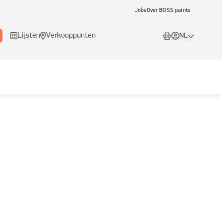
Jobs
Over BOSS paints
Lijsten
Verkooppunten
NL