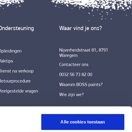
Ondersteuning
Waar vind je ons?
Nijverheidstraat 81, 8791
Opleidingen
Waregem
Vaktips
Contacteer ons
Dienst na verkoop
0032 56 73 82 00
Retourprocedure
Waarom BOSS paints?
Veelgestelde vragen
Wie zijn we?
Alle cookies toestaan