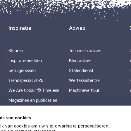
Inspiratie
Advies
Kleuren
Technisch advies
Inspiratiebeelden
Kleuradvies
Getuigenissen
Stalendienst
Trendspecial 2026
Werfassistentie
We Are Colour & Timeless
Machineverhuur
Magazines en publicaties
Downloadcenter foto's
ik van cookies
kleurtrends in decoratieve
k van cookies om uw site-ervaring te personaliseren.
technieken