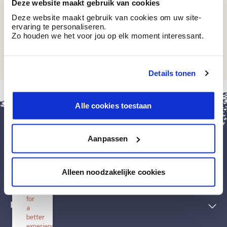
Deze website maakt gebruik van cookies
Deze website maakt gebruik van cookies om uw site-
ervaring te personaliseren.
Zo houden we het voor jou op elk moment interessant.
SC WHITE
SC WHITE
Details tonen
sluit
Alle cookies toestaan
Install
BOSS
paints
Install
Aanpassen
this
application
Verf & toebehoren
on
Alleen noodzakelijke cookies
your
Decoratieve technieken
home
screen
for
Inspiratie
a
better
experience.