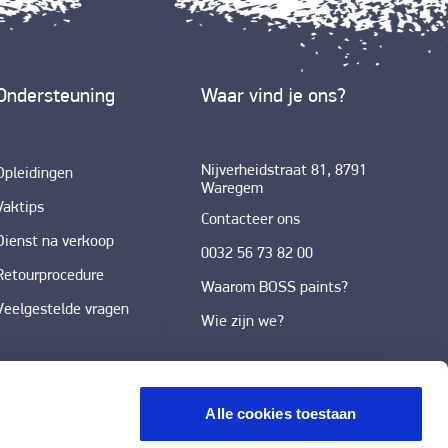
Ondersteuning
Waar vind je ons?
Nijverheidstraat 81, 8791
Opleidingen
Waregem
Vaktips
Contacteer ons
Dienst na verkoop
0032 56 73 82 00
Retourprocedure
Waarom BOSS paints?
Veelgestelde vragen
Wie zijn we?
Alle cookies toestaan