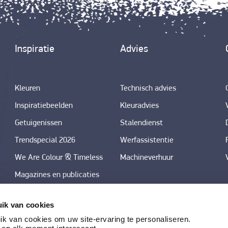
Inspiratie
Advies
Kleuren
Technisch advies
Inspiratiebeelden
Kleuradvies
Getuigenissen
Stalendienst
Trendspecial 2026
Werfassistentie
We Are Colour & Timeless
Machineverhuur
Magazines en publicaties
Downloadcenter foto's
ik van cookies
kleurtrends in decoratieve
k van cookies om uw site-ervaring te personaliseren.
technieken