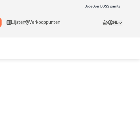
Jobs
Over BOSS paints
Lijsten
Verkooppunten
NL