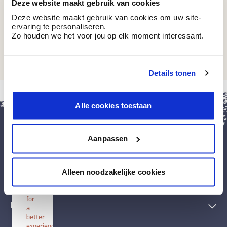
Deze website maakt gebruik van cookies
Deze website maakt gebruik van cookies om uw site-
ervaring te personaliseren.
Zo houden we het voor jou op elk moment interessant.
IP 180
Firn
Details tonen
sluit
Alle cookies toestaan
Install
BOSS
paints
Install
Aanpassen
this
application
Verf & toebehoren
on
Alleen noodzakelijke cookies
your
Decoratieve technieken
home
screen
for
Inspiratie
a
better
experience.