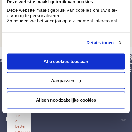
Deze website maakt gebruik van cookies
Deze website maakt gebruik van cookies om uw site-
ervaring te personaliseren.
Zo houden we het voor jou op elk moment interessant.
IC 273
Shetland
Details tonen
sluit
Alle cookies toestaan
Install
BOSS
paints
Install
Aanpassen
this
application
Verf & toebehoren
on
Alleen noodzakelijke cookies
your
Decoratieve technieken
home
screen
for
Inspiratie
a
better
experience.