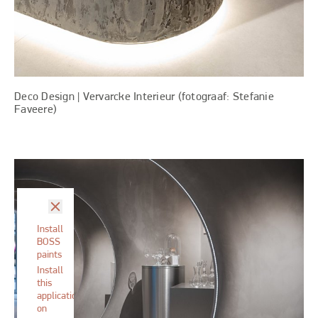
Deco Design | Vervarcke Interieur (fotograaf: Stefanie
Faveere)
sluit
Install
BOSS
paints
Install
this
application
on