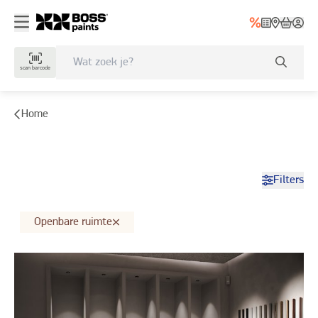
Inspiratiegalerij - bosspaints.be
scan barcode
Home
Filters
Openbare ruimte