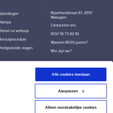
Nijverheidstraat 81, 8791
Opleidingen
Waregem
Vaktips
Contacteer ons
Dienst na verkoop
0032 56 73 82 00
Retourprocedure
Waarom BOSS paints?
Veelgestelde vragen
Wie zijn we?
Alle cookies toestaan
Aanpassen
Alleen noodzakelijke cookies
psvoorwaarden
|
Privacy policy
|
Toegankelijkheidsverklaring