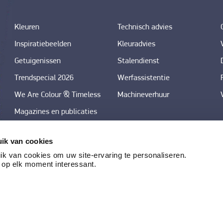
Kleuren
Technisch advies
Inspiratiebeelden
Kleuradvies
Getuigenissen
Stalendienst
Trendspecial 2026
Werfassistentie
We Are Colour & Timeless
Machineverhuur
Magazines en publicaties
Downloadcenter foto's
ik van cookies
kleurtrends in decoratieve
k van cookies om uw site-ervaring te personaliseren.
technieken
 op elk moment interessant.
©
2026
BOSS paints
|
Legale vermeldingen en verkoo