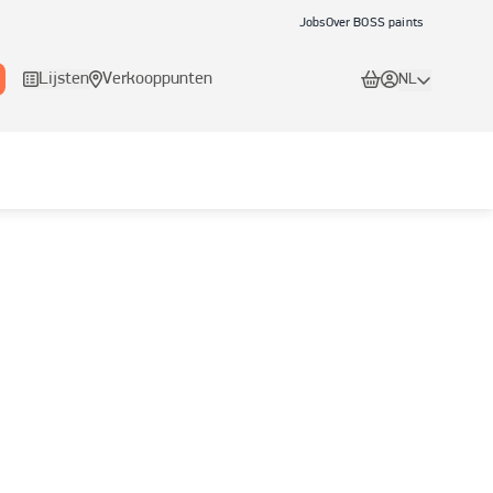
Jobs
Over BOSS paints
Lijsten
Verkooppunten
NL