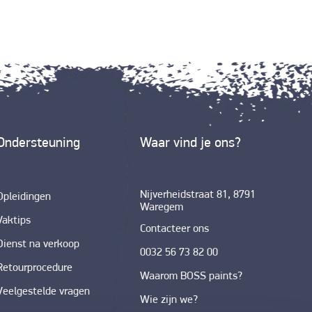
Ondersteuning
Waar vind je ons?
Nijverheidstraat 81, 8791
Opleidingen
Waregem
Vaktips
Contacteer ons
Dienst na verkoop
0032 56 73 82 00
Retourprocedure
Waarom BOSS paints?
Veelgestelde vragen
Wie zijn we?