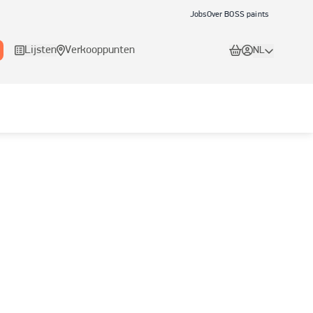
Jobs
Over BOSS paints
Lijsten
Verkooppunten
NL