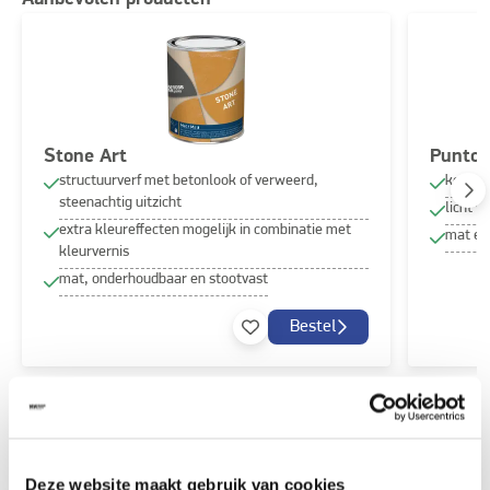
Stone Art
Puntof
structuurverf met betonlook of verweerd,
korrelv
steenachtig uitzicht
licht w
extra kleureffecten mogelijk in combinatie met
mat en
kleurvernis
mat, onderhoudbaar en stootvast
Bestel
Ontdek meer inspiratiebeelden voor:
Keuken
Deze website maakt gebruik van cookies