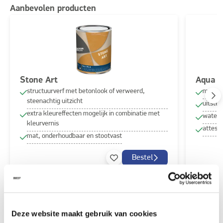
Aanbevolen producten
Stone Art
Aqua S
structuurverf met betonlook of verweerd,
matte 
steenachtig uitzicht
uitste
extra kleureffecten mogelijk in combinatie met
waterg
kleurvernis
attest 
mat, onderhoudbaar en stootvast
Bestel
Ontdek meer inspiratiebeelden voor:
badkamer
Deze website maakt gebruik van cookies