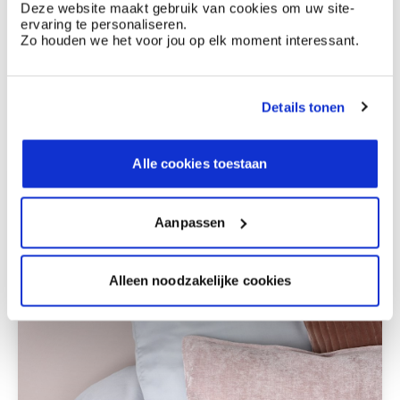
Deze website maakt gebruik van cookies om uw site-
Bruin
Stone Art - steenimitatie
ervaring te personaliseren.
Zo houden we het voor jou op elk moment interessant.
Deze stijlen zijn misschien ook iets voor jou
Details tonen
Alle cookies toestaan
Aanpassen
Alleen noodzakelijke cookies