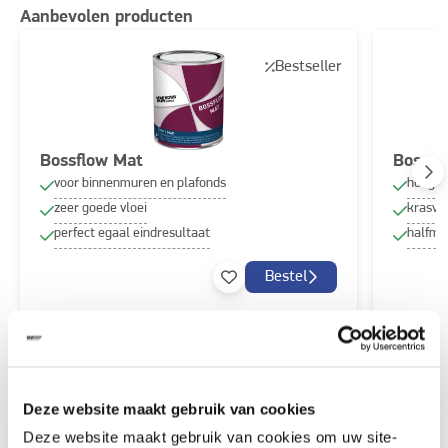
Aanbevolen producten
Bestseller
Bossflow Mat
Boss-h
voor binnenmuren en plafonds
hoogwa
zeer goede vloei
krasva
perfect egaal eindresultaat
halfma
Bestel
Ontdek meer inspiratiebeelden voor:
Woonkamer
Deze website maakt gebruik van cookies
Off white
Grijs
Deze website maakt gebruik van cookies om uw site-