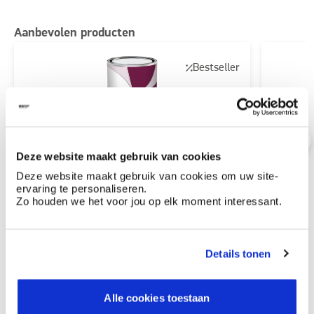
Aanbevolen producten
Bestseller
Bossflow Silk
Bossfl
halfmat
voor b
Deze website maakt gebruik van cookies
perfect egaal eindresultaat
zeer g
Deze website maakt gebruik van cookies om uw site-
zeer goede vloei
perfect
ervaring te personaliseren.
Zo houden we het voor jou op elk moment interessant.
Bestel
Details tonen
Ontdek meer inspiratiebeelden voor:
Eetkamer
Alle cookies toestaan