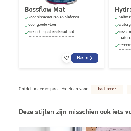
Bossflow Mat
Hydr
voor binnenmuren en plafonds
halfmat
zeer goede vloei
waterg
perfect egaal eindresultaat
bevat 
materi
éénpot
Bestel
Ontdek meer inspiratiebeelden voor:
badkamer
Deze stijlen zijn misschien ook iets v