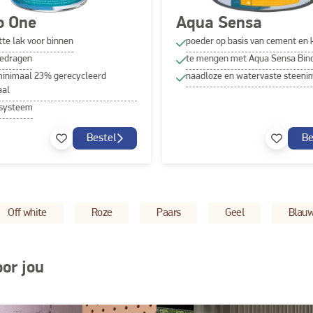
o One
Aqua Sensa
te lak voor binnen
poeder op basis van cement en 
edragen
te mengen met Aqua Sensa Bin
minimaal 23% gerecycleerd
naadloze en watervaste steenim
aal
systeem
Bestel
Be
Off white
Roze
Paars
Geel
Blau
oor jou