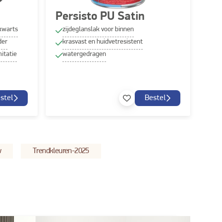
Persisto PU Satin
kwarts
zijdeglanslak voor binnen
der
krasvast en huidvetresistent
itatie
watergedragen
stel
Bestel
w
Trendkleuren-2025