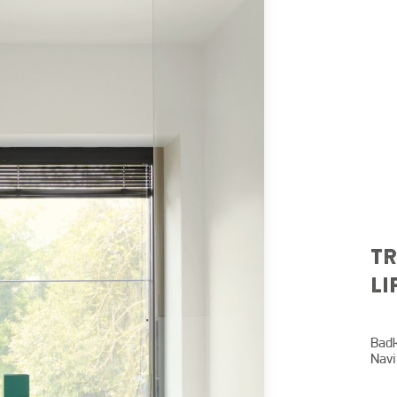
TR
LI
Badk
Navi