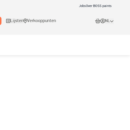
Jobs
Over BOSS paints
Lijsten
Verkooppunten
NL