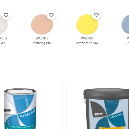
PE D
WAC 048
WAC 054
W
iver
Restoring Pink
Artificial Yellow
Sil