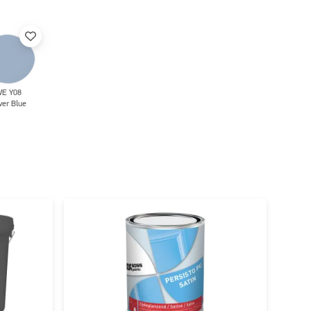
E Y08
ver Blue