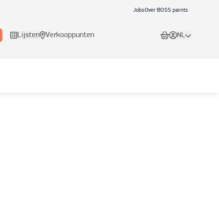
Jobs
Over BOSS paints
Lijsten
Verkooppunten
NL