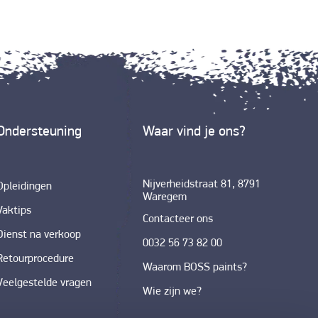
Ondersteuning
Waar vind je ons?
Nijverheidstraat 81, 8791
Opleidingen
Waregem
Vaktips
Contacteer ons
Dienst na verkoop
0032 56 73 82 00
Retourprocedure
Waarom BOSS paints?
Veelgestelde vragen
Wie zijn we?