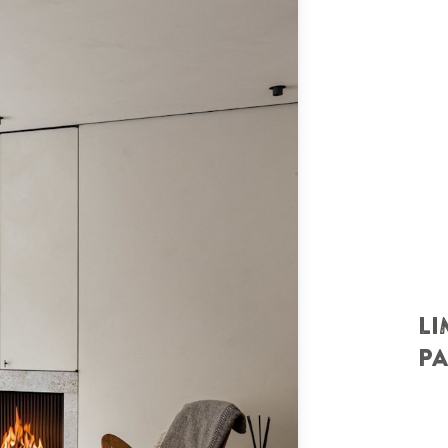
LI
PA