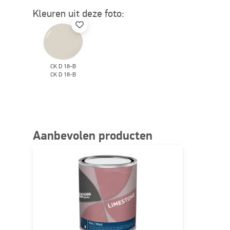
Kleuren uit deze foto:
CK D 18-B
CK D 18-B
Aanbevolen producten