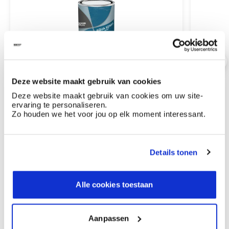
Aqua Sensa Binder
Aqua S
acrylaatvloeistof
poeder
te mengen met Aqua Sensa poeder
te men
Deze website maakt gebruik van cookies
naadloze en watervaste steenimitatie
naadlo
Deze website maakt gebruik van cookies om uw site-
ervaring te personaliseren.
Zo houden we het voor jou op elk moment interessant.
Bestel
Details tonen
Ontdek meer inspiratiebeelden voor:
Keuken
Alle cookies toestaan
Off white
Aqua Sensa - cementstuc
Aanpassen